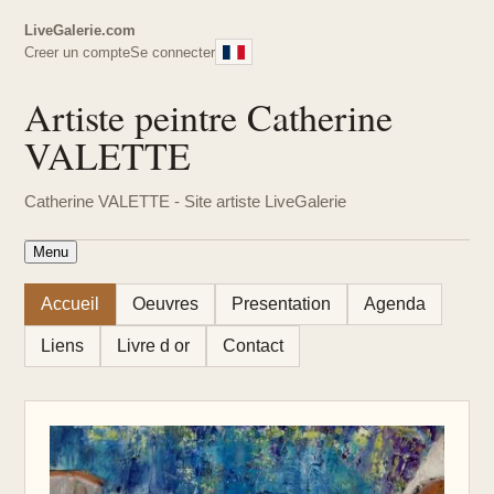
LiveGalerie.com
Creer un compte
Se connecter
Artiste peintre Catherine
VALETTE
Catherine VALETTE - Site artiste LiveGalerie
Menu
Accueil
Oeuvres
Presentation
Agenda
Liens
Livre d or
Contact